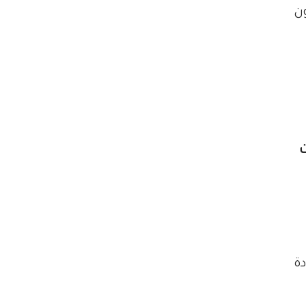
ون
ت
دة